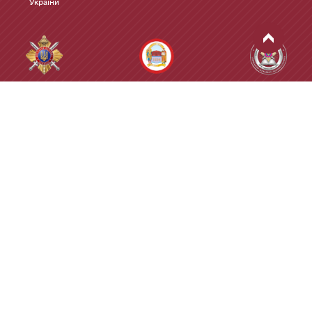
України
Управління
Київський
Інститут
державної
національний
Управління
охорони України
університет імені
державної
Тараса Шевченка
охорони України
Розроблено
з душею