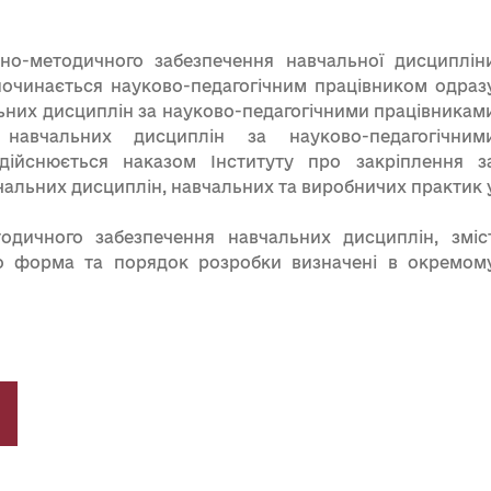
но-методичного забезпечення навчальної дисциплін
очинається науково-педагогічним працівником одраз
льних дисциплін за науково-педагогічними працівникам
 навчальних дисциплін за науково-педагогічним
дійснюється наказом Інституту про закріплення з
чальних дисциплін, навчальних та виробничих практик 
одичного забезпечення навчальних дисциплін, зміс
о форма та порядок розробки визначені в окремом