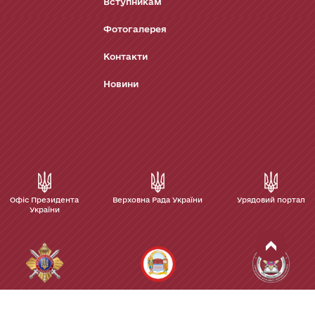
Вступникам
Фотогалерея
Контакти
Новини
Офіс Президента
Верховна Рада України
Урядовий портал
України
Управління
Київський
Інститут
державної
національний
Управління
охорони України
університет імені
державної