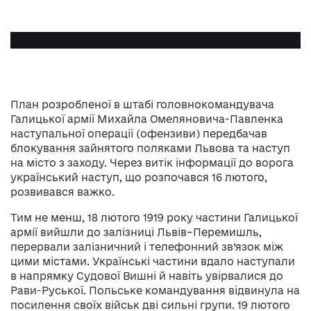
План розробленої в штабі головнокомандувача
Галицької армії Михайла Омеляновича-Павленка
наступальної операції (офензиви) передбачав
блокування зайнятого поляками Львова та наступ
на місто з заходу. Через витік інформації до ворога
український наступ, що розпочався 16 лютого,
розвивався важко.
Тим не менш, 18 лютого 1919 року частини Галицької
армії вийшли до залізниці Львів–Перемишль,
перервали залізничний і телефонний зв’язок між
цими містами. Українські частини вдало наступали
в напрямку Судової Вишні й навіть увірвалися до
Рави-Руської. Польське командування відвинула на
посилення своїх військ дві сильні групи. 19 лютого