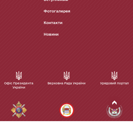
Фотогалерея
Контакти
Новини
Офіс Президента
Верховна Рада України
Урядовий портал
України
Управління
Київський
Інститут
державної
національний
Управління
охорони України
університет імені
державної